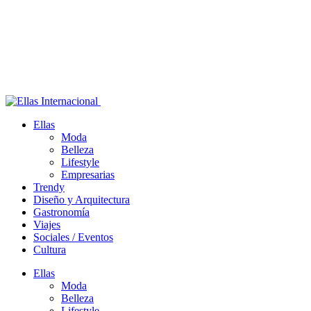
Ellas
Moda
Belleza
Lifestyle
Empresarias
Trendy
Diseño y Arquitectura
Gastronomía
Viajes
Sociales / Eventos
Cultura
Ellas
Moda
Belleza
Lifestyle