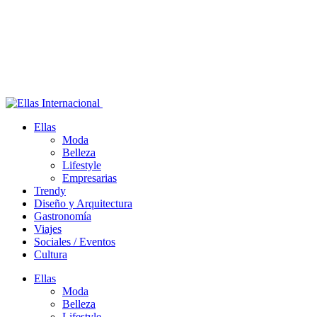
Ellas
Moda
Belleza
Lifestyle
Empresarias
Trendy
Diseño y Arquitectura
Gastronomía
Viajes
Sociales / Eventos
Cultura
Ellas
Moda
Belleza
Lifestyle