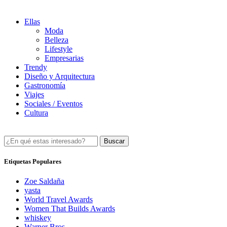
Ellas
Moda
Belleza
Lifestyle
Empresarias
Trendy
Diseño y Arquitectura
Gastronomía
Viajes
Sociales / Eventos
Cultura
Buscar
Etiquetas Populares
Zoe Saldaña
yasta
World Travel Awards
Women That Builds Awards
whiskey
Warner Bros