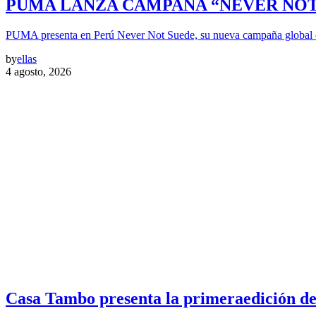
PUMA LANZA CAMPAÑA “NEVER NOT 
PUMA presenta en Perú Never Not Suede, su nueva campaña global 
by
ellas
4 agosto, 2026
Casa Tambo presenta la primeraedición de