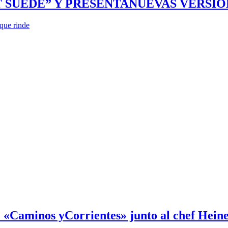
SUEDE” Y PRESENTANUEVAS VERSION
que rinde
 «Caminos yCorrientes» junto al chef Hein