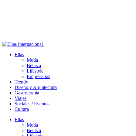
Ellas
Moda
Belleza
Lifestyle
Empresarias
Trendy
Diseño y Arquitectura
Gastronomía
Viajes
Sociales / Eventos
Cultura
Ellas
Moda
Belleza
Lifestyle