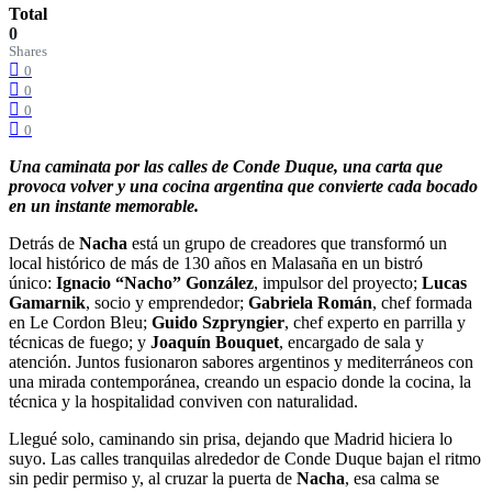
Total
0
Shares
0
0
0
0
Una caminata por las calles de Conde Duque, una carta que
provoca volver y una cocina argentina que convierte cada bocado
en un instante memorable.
Detrás de
Nacha
está un grupo de creadores que transformó un
local histórico de más de 130 años en Malasaña en un bistró
único:
Ignacio “Nacho” González
, impulsor del proyecto;
Lucas
Gamarnik
, socio y emprendedor;
Gabriela Román
, chef formada
en Le Cordon Bleu;
Guido Szpryngier
, chef experto en parrilla y
técnicas de fuego; y
Joaquín Bouquet
, encargado de sala y
atención. Juntos fusionaron sabores argentinos y mediterráneos con
una mirada contemporánea, creando un espacio donde la cocina, la
técnica y la hospitalidad conviven con naturalidad.
Llegué solo, caminando sin prisa, dejando que Madrid hiciera lo
suyo. Las calles tranquilas alrededor de Conde Duque bajan el ritmo
sin pedir permiso y, al cruzar la puerta de
Nacha
, esa calma se