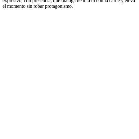
expresivo, con presencia, que dialoga de tú a tú con la carne y eleva
el momento sin robar protagonismo.