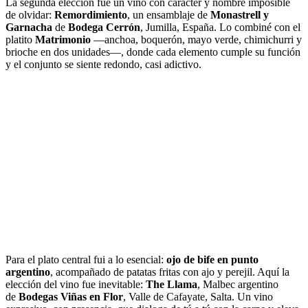
La segunda elección fue un vino con carácter y nombre imposible
de olvidar:
Remordimiento
, un ensamblaje de
Monastrell y
Garnacha
de
Bodega Cerrón
, Jumilla, España. Lo combiné con el
platito
Matrimonio
—anchoa, boquerón, mayo verde, chimichurri y
brioche en dos unidades—, donde cada elemento cumple su función
y el conjunto se siente redondo, casi adictivo.
Para el plato central fui a lo esencial:
ojo de bife en punto
argentino
, acompañado de patatas fritas con ajo y perejil. Aquí la
elección del vino fue inevitable:
The Llama
, Malbec argentino
de
Bodegas Viñas en Flor
, Valle de Cafayate, Salta. Un vino