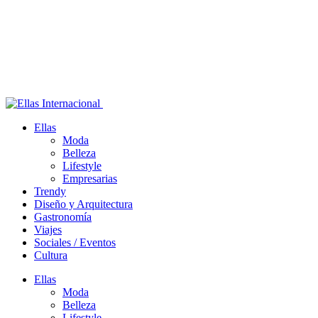
Ellas
Moda
Belleza
Lifestyle
Empresarias
Trendy
Diseño y Arquitectura
Gastronomía
Viajes
Sociales / Eventos
Cultura
Ellas
Moda
Belleza
Lifestyle