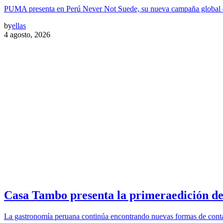
PUMA presenta en Perú Never Not Suede, su nueva campaña global 
by
ellas
4 agosto, 2026
Casa Tambo presenta la primeraedición de
La gastronomía peruana continúa encontrando nuevas formas de contar