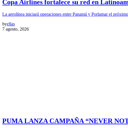
Copa Airlines fortalece su red en Latinoam
La aerolínea iniciará operaciones entre Panamá y Porlamar el próxim
by
ellas
7 agosto, 2026
PUMA LANZA CAMPAÑA “NEVER NOT 