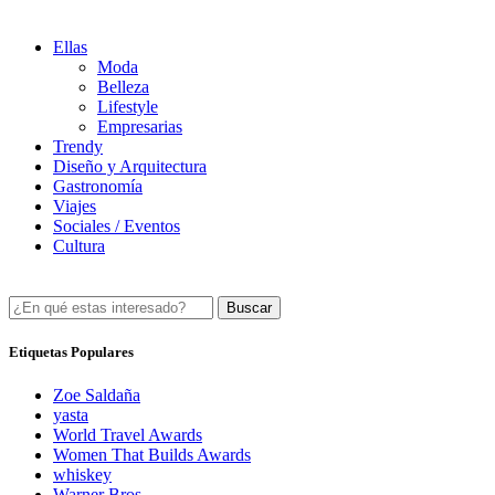
Ellas
Moda
Belleza
Lifestyle
Empresarias
Trendy
Diseño y Arquitectura
Gastronomía
Viajes
Sociales / Eventos
Cultura
Buscar
Etiquetas Populares
Zoe Saldaña
yasta
World Travel Awards
Women That Builds Awards
whiskey
Warner Bros