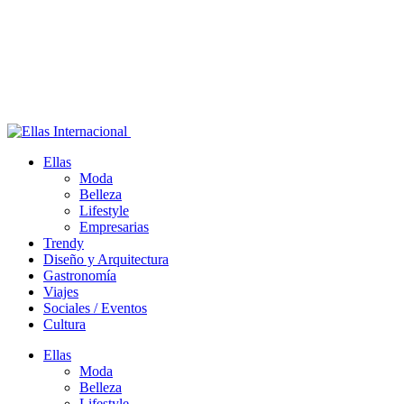
Ellas
Moda
Belleza
Lifestyle
Empresarias
Trendy
Diseño y Arquitectura
Gastronomía
Viajes
Sociales / Eventos
Cultura
Ellas
Moda
Belleza
Lifestyle