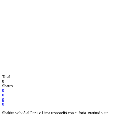
Total
0
Shares
0
0
0
0
Shakira volvió al Perú y Lima respondió con euforia, gratitud y un