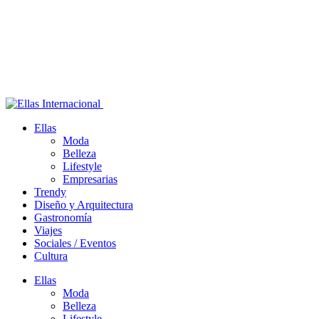
Ellas
Moda
Belleza
Lifestyle
Empresarias
Trendy
Diseño y Arquitectura
Gastronomía
Viajes
Sociales / Eventos
Cultura
Ellas
Moda
Belleza
Lifestyle