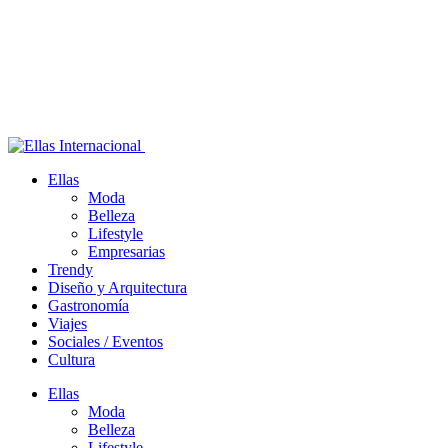
Ellas
Moda
Belleza
Lifestyle
Empresarias
Trendy
Diseño y Arquitectura
Gastronomía
Viajes
Sociales / Eventos
Cultura
Ellas
Moda
Belleza
Lifestyle