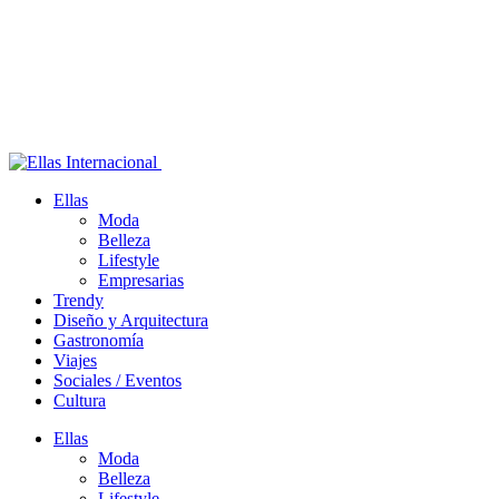
Ellas
Moda
Belleza
Lifestyle
Empresarias
Trendy
Diseño y Arquitectura
Gastronomía
Viajes
Sociales / Eventos
Cultura
Ellas
Moda
Belleza
Lifestyle