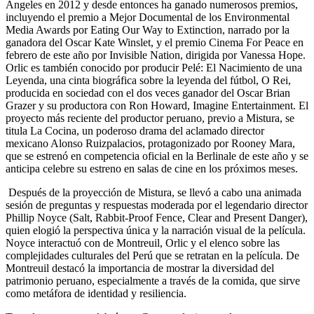
Angeles en 2012 y desde entonces ha ganado numerosos premios,
incluyendo el premio a Mejor Documental de los Environmental
Media Awards por Eating Our Way to Extinction, narrado por la
ganadora del Oscar Kate Winslet, y el premio Cinema For Peace en
febrero de este año por Invisible Nation, dirigida por Vanessa Hope.
Orlic es también conocido por producir Pelé: El Nacimiento de una
Leyenda, una cinta biográfica sobre la leyenda del fútbol, O Rei,
producida en sociedad con el dos veces ganador del Oscar Brian
Grazer y su productora con Ron Howard, Imagine Entertainment. El
proyecto más reciente del productor peruano, previo a Mistura, se
titula La Cocina, un poderoso drama del aclamado director
mexicano Alonso Ruizpalacios, protagonizado por Rooney Mara,
que se estrenó en competencia oficial en la Berlinale de este año y se
anticipa celebre su estreno en salas de cine en los próximos meses.
Después de la proyección de Mistura, se llevó a cabo una animada
sesión de preguntas y respuestas moderada por el legendario director
Phillip Noyce (Salt, Rabbit-Proof Fence, Clear and Present Danger),
quien elogió la perspectiva única y la narración visual de la película.
Noyce interactuó con de Montreuil, Orlic y el elenco sobre las
complejidades culturales del Perú que se retratan en la película. De
Montreuil destacó la importancia de mostrar la diversidad del
patrimonio peruano, especialmente a través de la comida, que sirve
como metáfora de identidad y resiliencia.