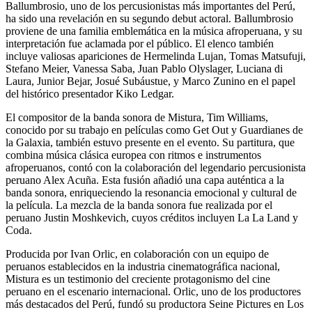
Ballumbrosio, uno de los percusionistas más importantes del Perú,
ha sido una revelación en su segundo debut actoral. Ballumbrosio
proviene de una familia emblemática en la música afroperuana, y su
interpretación fue aclamada por el público. El elenco también
incluye valiosas apariciones de Hermelinda Lujan, Tomas Matsufuji,
Stefano Meier, Vanessa Saba, Juan Pablo Olyslager, Luciana di
Laura, Junior Bejar, Josué Subáustue, y Marco Zunino en el papel
del histórico presentador Kiko Ledgar.
El compositor de la banda sonora de Mistura, Tim Williams,
conocido por su trabajo en películas como Get Out y Guardianes de
la Galaxia, también estuvo presente en el evento. Su partitura, que
combina música clásica europea con ritmos e instrumentos
afroperuanos, contó con la colaboración del legendario percusionista
peruano Alex Acuña. Esta fusión añadió una capa auténtica a la
banda sonora, enriqueciendo la resonancia emocional y cultural de
la película. La mezcla de la banda sonora fue realizada por el
peruano Justin Moshkevich, cuyos créditos incluyen La La Land y
Coda.
Producida por Ivan Orlic, en colaboración con un equipo de
peruanos establecidos en la industria cinematográfica nacional,
Mistura es un testimonio del creciente protagonismo del cine
peruano en el escenario internacional. Orlic, uno de los productores
más destacados del Perú, fundó su productora Seine Pictures en Los