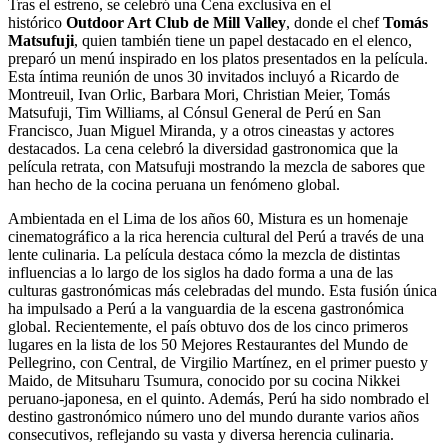
Tras el estreno, se celebró una Cena exclusiva en el
histórico
Outdoor Art Club de Mill Valley
, donde el chef
Tomás
Matsufuji
, quien también tiene un papel destacado en el elenco,
preparó un menú inspirado en los platos presentados en la película.
Esta íntima reunión de unos 30 invitados incluyó a Ricardo de
Montreuil, Ivan Orlic, Barbara Mori, Christian Meier, Tomás
Matsufuji, Tim Williams, al Cónsul General de Perú en San
Francisco, Juan Miguel Miranda, y a otros cineastas y actores
destacados. La cena celebró la diversidad gastronomica que la
película retrata, con Matsufuji mostrando la mezcla de sabores que
han hecho de la cocina peruana un fenómeno global.
Ambientada en el Lima de los años 60, Mistura es un homenaje
cinematográfico a la rica herencia cultural del Perú a través de una
lente culinaria. La película destaca cómo la mezcla de distintas
influencias a lo largo de los siglos ha dado forma a una de las
culturas gastronómicas más celebradas del mundo. Esta fusión única
ha impulsado a Perú a la vanguardia de la escena gastronómica
global. Recientemente, el país obtuvo dos de los cinco primeros
lugares en la lista de los 50 Mejores Restaurantes del Mundo de
Pellegrino, con Central, de Virgilio Martínez, en el primer puesto y
Maido, de Mitsuharu Tsumura, conocido por su cocina Nikkei
peruano-japonesa, en el quinto. Además, Perú ha sido nombrado el
destino gastronómico número uno del mundo durante varios años
consecutivos, reflejando su vasta y diversa herencia culinaria.