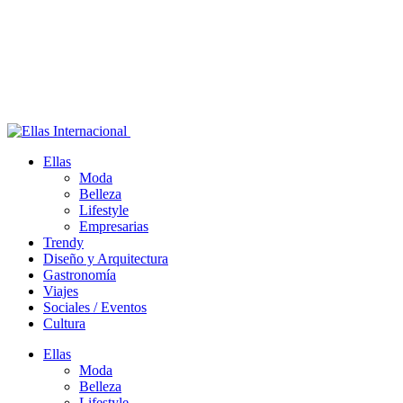
Ellas
Moda
Belleza
Lifestyle
Empresarias
Trendy
Diseño y Arquitectura
Gastronomía
Viajes
Sociales / Eventos
Cultura
Ellas
Moda
Belleza
Lifestyle