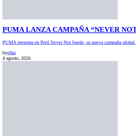
PUMA LANZA CAMPAÑA “NEVER NOT 
PUMA presenta en Perú Never Not Suede, su nueva campaña global 
by
ellas
4 agosto, 2026