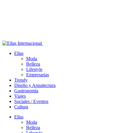
Ellas
Moda
Belleza
Lifestyle
Empresarias
Trendy
Diseño y Arquitectura
Gastronomía
Viajes
Sociales / Eventos
Cultura
Ellas
Moda
Belleza
Lifestyle