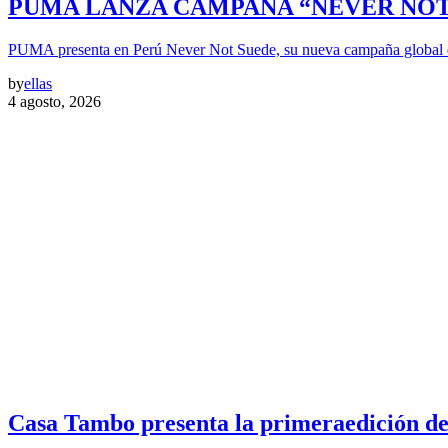
PUMA LANZA CAMPAÑA “NEVER NOT 
PUMA presenta en Perú Never Not Suede, su nueva campaña global 
by
ellas
4 agosto, 2026
Casa Tambo presenta la primeraedición de