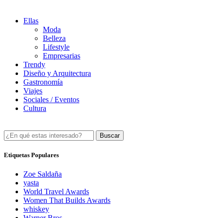
Ellas
Moda
Belleza
Lifestyle
Empresarias
Trendy
Diseño y Arquitectura
Gastronomía
Viajes
Sociales / Eventos
Cultura
Buscar
Etiquetas Populares
Zoe Saldaña
yasta
World Travel Awards
Women That Builds Awards
whiskey
Warner Bros