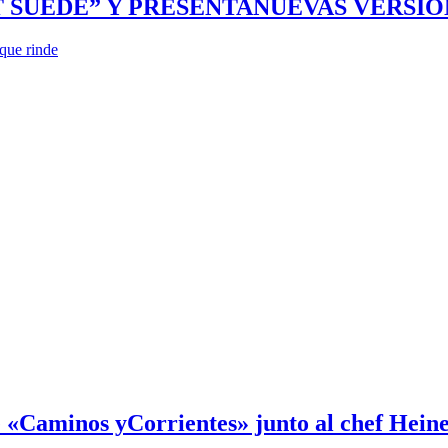
SUEDE” Y PRESENTANUEVAS VERSION
que rinde
 «Caminos yCorrientes» junto al chef Hein