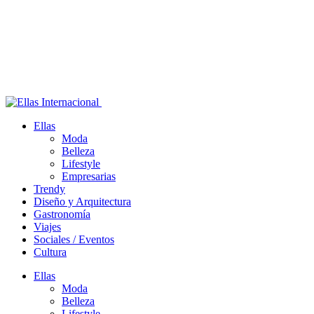
Ellas
Moda
Belleza
Lifestyle
Empresarias
Trendy
Diseño y Arquitectura
Gastronomía
Viajes
Sociales / Eventos
Cultura
Ellas
Moda
Belleza
Lifestyle