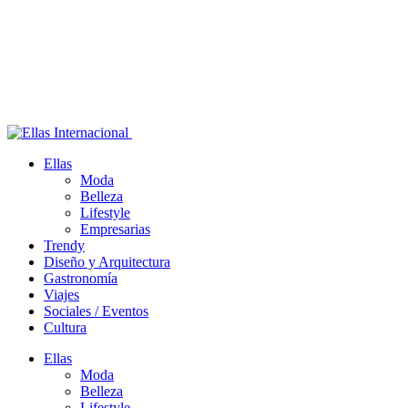
Ellas
Moda
Belleza
Lifestyle
Empresarias
Trendy
Diseño y Arquitectura
Gastronomía
Viajes
Sociales / Eventos
Cultura
Ellas
Moda
Belleza
Lifestyle