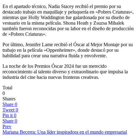
En el apartado técnico, Nadia Stacey recibió el premio por su
destacado trabajo en maquillaje y peluquería en «Pobres Criaturas»,
mientras que Holly Waddington fue galardonada por su diseño de
vestuario en la misma película. Shona Heath y Zsuzsa Mihalek
también fueron reconocidas por su labor en el diseño de producción
de «Pobres Criaturas».
Por último, Jennifer Lame recibió el Óscar al Mejor Montaje por su
trabajo en la película «Oppenheimer», donde destacó por su
habilidad para crear una narrativa fluida y envolvente.
La noche de los Premios Óscar 2024 fue un merecido
reconocimiento al talento diverso y extraordinario que impulsa la
industria del cine hacia nuevas fronteras creativas.
Total
0
Shares
Share
0
Tweet
0
Pin it
0
Share
0
Prev
Mariana Becerra: Una líder inspiradora en el mundo empresarial