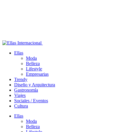
Ellas
Moda
Belleza
Lifestyle
Empresarias
Trendy
Diseño y Arquitectura
Gastronomía
Viajes
Sociales / Eventos
Cultura
Ellas
Moda
Belleza
Lifestyle