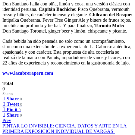
Don Santiago Italia con piña, limón y coca, una versión clásica con
identidad peruana.
Capitán Bachiche:
Pisco Quebranta, vermouth
rosso y bitters, de carácter intenso y elegante.
Chilcano del Bosque:
Intipalka Quebranta, Fever Tree Ginger Ale y bitters de frutos rojos,
un chilcano profundo y herbal. Y para finalizar,
Toronto Mule:
Don Santiago Torontel, ginger beer y limón, chispeante y picante.
Cada bebida ha sido pensada no solo como un acompañamiento,
sino como una extensión de la experiencia de La Cabrera: auténtica,
apasionada y con carácter. Esta propuesta de alta coctelería se
realizó de la mano con Panuts, importadores de vinos y licores, con
22 años de experiencia y reconocimiento en la gastronomía de lujo.
www.lacabreraperu.com
Total
0
Shares
Share
0
Tweet
0
Pin it
0
Share
0
Prev
PINTAR LO INVISIBLE: CIENCIA, DATOS Y ARTE EN LA
PRIMERA EXPOSICIÓN INDIVIDUAL DE VARGAS-