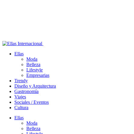
Ellas
Moda
Belleza
Lifestyle
Empresarias
Trendy
Diseño y Arquitectura
Gastronomía
Viajes
Sociales / Eventos
Cultura
Ellas
Moda
Belleza
Lifestyle